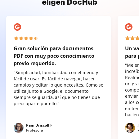
eligen DocHub
Gran solución para documentos
Un va
PDF con muy poco conocimiento
para 
previo requerido.
"Me e
increí
"Simplicidad, familiaridad con el menú y
Realme
fácil de usar. Es fácil de navegar, hacer
un gra
cambios y editar lo que necesites. Como se
compet
utiliza junto a Google, el documento
enviar
siempre se guarda, así que no tienes que
a los 
preocuparte por ello."
en tie
hacien
Pam Driscoll F
Profesora