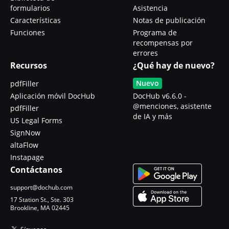
formularios
Asistencia
Características
Notas de publicación
Funciones
Programa de
recompensas por
errores
Recursos
¿Qué hay de nuevo?
Nuevo
pdfFiller
Aplicación móvil DocHub
DocHub v6.6.0 -
@menciones, asistente
pdfFiller
de IA y más
US Legal Forms
SignNow
altaFlow
Instapage
Contáctanos
support@dochub.com
17 Station St., Ste. 303
Brookline, MA 02445