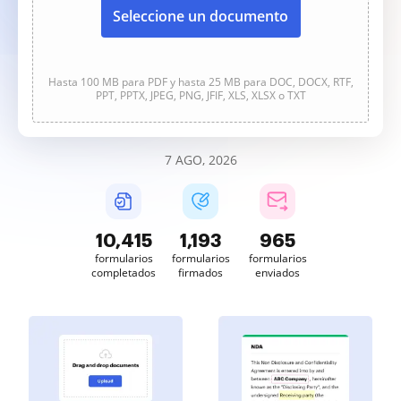
Seleccione un documento
Hasta 100 MB para PDF y hasta 25 MB para DOC, DOCX, RTF,
PPT, PPTX, JPEG, PNG, JFIF, XLS, XLSX o TXT
7 AGO, 2026
10,417
1,193
965
formularios
formularios
formularios
completados
firmados
enviados