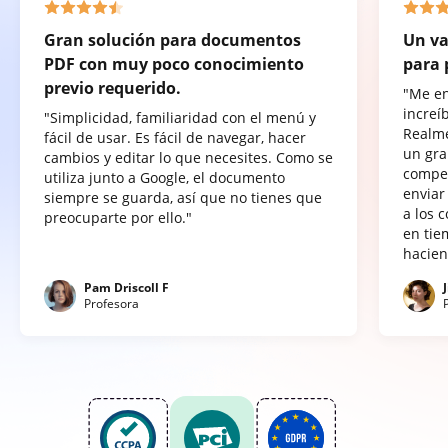
Gran solución para documentos
Un va
PDF con muy poco conocimiento
para 
previo requerido.
"Me e
increí
"Simplicidad, familiaridad con el menú y
Realme
fácil de usar. Es fácil de navegar, hacer
un gra
cambios y editar lo que necesites. Como se
compet
utiliza junto a Google, el documento
enviar
siempre se guarda, así que no tienes que
a los 
preocuparte por ello."
en tie
hacien
Pam Driscoll F
Profesora