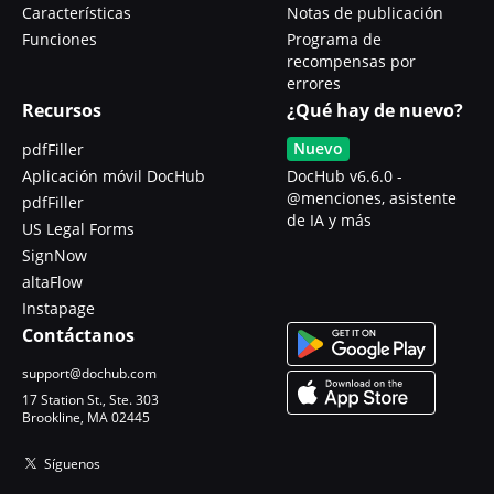
Características
Notas de publicación
Funciones
Programa de
recompensas por
errores
Recursos
¿Qué hay de nuevo?
Nuevo
pdfFiller
Aplicación móvil DocHub
DocHub v6.6.0 -
@menciones, asistente
pdfFiller
de IA y más
US Legal Forms
SignNow
altaFlow
Instapage
Contáctanos
support@dochub.com
17 Station St., Ste. 303
Brookline, MA 02445
Síguenos