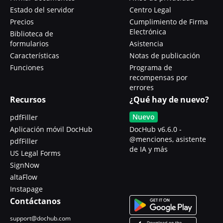
Estado del servidor
Centro Legal
Precios
Cumplimiento de Firma
Electrónica
Biblioteca de
formularios
Asistencia
Características
Notas de publicación
Funciones
Programa de
recompensas por
errores
Recursos
¿Qué hay de nuevo?
Nuevo
pdfFiller
Aplicación móvil DocHub
DocHub v6.6.0 -
@menciones, asistente
pdfFiller
de IA y más
US Legal Forms
SignNow
altaFlow
Instapage
Contáctanos
support@dochub.com