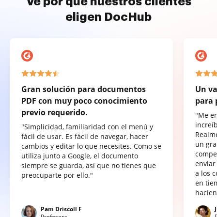
Ve por qué nuestros clientes
eligen DocHub
Gran solución para documentos
Un va
PDF con muy poco conocimiento
para 
previo requerido.
"Me e
increí
"Simplicidad, familiaridad con el menú y
Realme
fácil de usar. Es fácil de navegar, hacer
un gra
cambios y editar lo que necesites. Como se
compet
utiliza junto a Google, el documento
enviar
siempre se guarda, así que no tienes que
a los 
preocuparte por ello."
en tie
hacien
Pam Driscoll F
Profesora