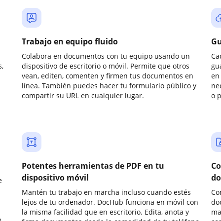
Trabajo en equipo fluido
Gu
Colabora en documentos con tu equipo usando un
Ca
,
dispositivo de escritorio o móvil. Permite que otros
gu
vean, editen, comenten y firmen tus documentos en
en 
línea. También puedes hacer tu formulario público y
ne
compartir su URL en cualquier lugar.
o 
Potentes herramientas de PDF en tu
Co
dispositivo móvil
do
e
Mantén tu trabajo en marcha incluso cuando estés
Co
lejos de tu ordenador. DocHub funciona en móvil con
do
la misma facilidad que en escritorio. Edita, anota y
ma
e