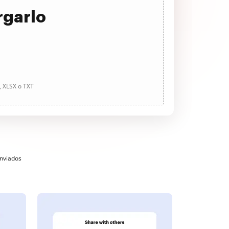
rgarlo
, XLSX o TXT
enviados