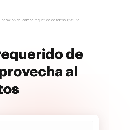
a liberación del campo requerido de forma gratuita
 requerido de
provecha al
tos