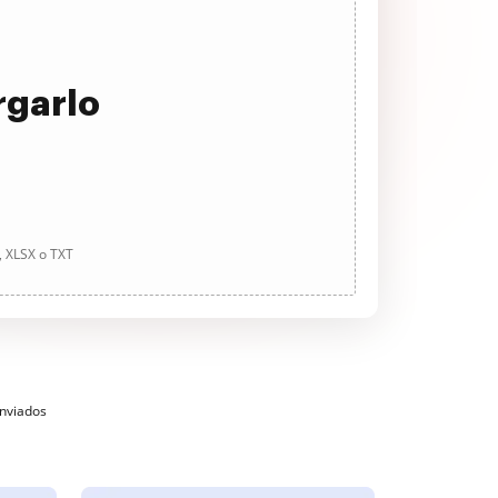
rgarlo
, XLSX o TXT
enviados