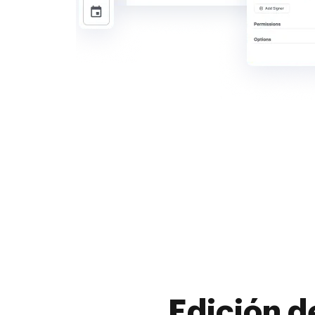
Edición d