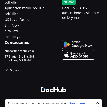
Nuevo
pdfFiller
Aplicación móvil DocHub
DocHub v6.6.0 -
@menciones, asistente
pdfFiller
de IA y más
US Legal Forms
SignNow
altaFlow
Instapage
Contáctanos
support@dochub.com
17 Station St., Ste. 303
Brookline, MA 02445
Síguenos
© 2026 DocHub, LLC
Cookie consent notice
...
Read more...
This site uses cookies to enhance site navigation and personalize
Todos los derechos reservados.