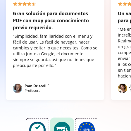
Gran solución para documentos
Un va
PDF con muy poco conocimiento
para 
previo requerido.
"Me e
increí
"Simplicidad, familiaridad con el menú y
Realme
fácil de usar. Es fácil de navegar, hacer
un gra
cambios y editar lo que necesites. Como se
compet
utiliza junto a Google, el documento
enviar
siempre se guarda, así que no tienes que
a los 
preocuparte por ello."
en tie
hacien
Pam Driscoll F
Profesora