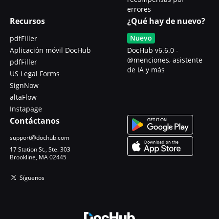
errores
Recursos
¿Qué hay de nuevo?
Nuevo
pdfFiller
Aplicación móvil DocHub
DocHub v6.6.0 -
@menciones, asistente
pdfFiller
de IA y más
US Legal Forms
SignNow
altaFlow
Instapage
Contáctanos
support@dochub.com
17 Station St., Ste. 303
Brookline, MA 02445
Síguenos