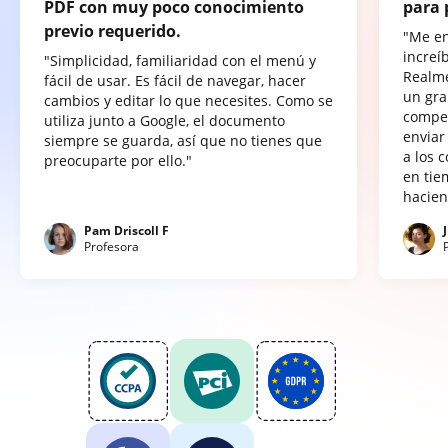
PDF con muy poco conocimiento
para 
previo requerido.
"Me e
increí
"Simplicidad, familiaridad con el menú y
Realme
fácil de usar. Es fácil de navegar, hacer
un gra
cambios y editar lo que necesites. Como se
compet
utiliza junto a Google, el documento
enviar
siempre se guarda, así que no tienes que
a los 
preocuparte por ello."
en tie
hacien
Pam Driscoll F
Profesora