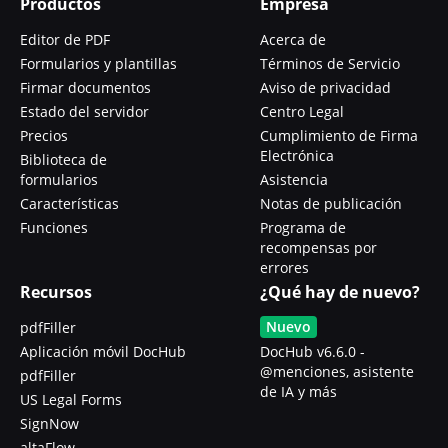
Productos
Empresa
Editor de PDF
Acerca de
Formularios y plantillas
Términos de Servicio
Firmar documentos
Aviso de privacidad
Estado del servidor
Centro Legal
Precios
Cumplimiento de Firma
Electrónica
Biblioteca de
formularios
Asistencia
Características
Notas de publicación
Funciones
Programa de
recompensas por
errores
Recursos
¿Qué hay de nuevo?
Nuevo
pdfFiller
Aplicación móvil DocHub
DocHub v6.6.0 -
@menciones, asistente
pdfFiller
de IA y más
US Legal Forms
SignNow
altaFlow