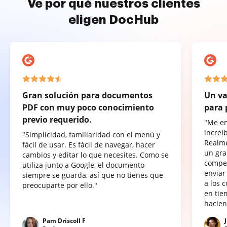
Ve por qué nuestros clientes
eligen DocHub
Gran solución para documentos
Un va
PDF con muy poco conocimiento
para 
previo requerido.
"Me e
increí
"Simplicidad, familiaridad con el menú y
Realme
fácil de usar. Es fácil de navegar, hacer
un gra
cambios y editar lo que necesites. Como se
compet
utiliza junto a Google, el documento
enviar
siempre se guarda, así que no tienes que
a los 
preocuparte por ello."
en tie
hacien
Pam Driscoll F