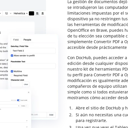
La gestión de documentos dejó 
se introdujeron las computadora
limitaciones impuestas por el 
dispositivo ya no restringen t
las herramientas de modificació
OpenOffice en Brave, puedes ha
de tu elección sea compatible 
simplemente Convertir PDF a O
accesible desde prácticamente 
Con DocHub, puedes acceder a 
edición desde cualquier disposi
nuestro kit de herramientas PDF
tu perfil para Convertir PDF a 
modificación es igualmente adec
compañeros de equipo utilizan 
simple como si todos estuviera
mostramos cómo acceder desde
Abre el sitio de DocHub y ha
Si aún no necesitas una cue
para registrarte.
Una vez que veas el Tabler