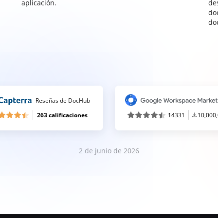
aplicación.
de
do
do
Reseñas de DocHub
263 calificaciones
14331
10,000
2 de junio de 2026