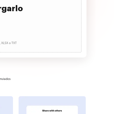
rgarlo
, XLSX o TXT
enviados