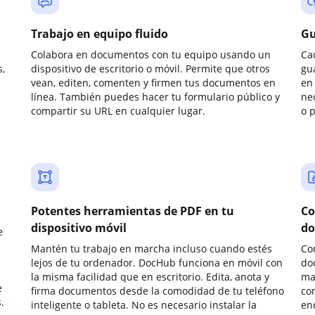
Trabajo en equipo fluido
Gu
Colabora en documentos con tu equipo usando un
Ca
,
dispositivo de escritorio o móvil. Permite que otros
gu
vean, editen, comenten y firmen tus documentos en
en 
línea. También puedes hacer tu formulario público y
ne
compartir su URL en cualquier lugar.
o 
Potentes herramientas de PDF en tu
Co
dispositivo móvil
do
e
Mantén tu trabajo en marcha incluso cuando estés
Co
lejos de tu ordenador. DocHub funciona en móvil con
do
la misma facilidad que en escritorio. Edita, anota y
ma
e
firma documentos desde la comodidad de tu teléfono
co
.
inteligente o tableta. No es necesario instalar la
enc