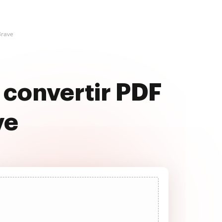
Brave
 convertir PDF
ve