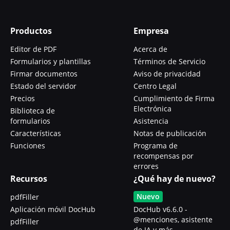
Productos
Empresa
Editor de PDF
Acerca de
Formularios y plantillas
Términos de Servicio
Firmar documentos
Aviso de privacidad
Estado del servidor
Centro Legal
Precios
Cumplimiento de Firma
Electrónica
Biblioteca de
formularios
Asistencia
Características
Notas de publicación
Funciones
Programa de
recompensas por
errores
Recursos
¿Qué hay de nuevo?
Nuevo
pdfFiller
Aplicación móvil DocHub
DocHub v6.6.0 -
@menciones, asistente
pdfFiller
de IA y más