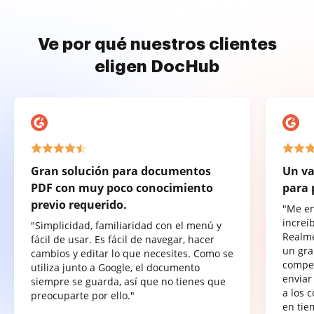
Ve por qué nuestros clientes
eligen DocHub
Gran solución para documentos
Un va
PDF con muy poco conocimiento
para 
previo requerido.
"Me e
increí
"Simplicidad, familiaridad con el menú y
Realme
fácil de usar. Es fácil de navegar, hacer
un gra
cambios y editar lo que necesites. Como se
compet
utiliza junto a Google, el documento
enviar
siempre se guarda, así que no tienes que
a los 
preocuparte por ello."
en tie