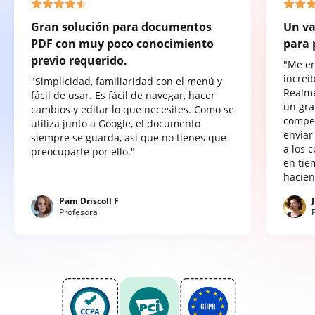
Gran solución para documentos
Un va
PDF con muy poco conocimiento
para 
previo requerido.
"Me e
increí
"Simplicidad, familiaridad con el menú y
Realme
fácil de usar. Es fácil de navegar, hacer
un gra
cambios y editar lo que necesites. Como se
compet
utiliza junto a Google, el documento
enviar
siempre se guarda, así que no tienes que
a los 
preocuparte por ello."
en tie
hacien
Pam Driscoll F
Profesora