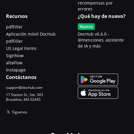
recompensas por
errores
Recursos
¿Qué hay de nuevo?
Nuevo
pdfFiller
Aplicación móvil DocHub
DocHub v6.6.0 -
@menciones, asistente
pdfFiller
de IA y más
US Legal Forms
SignNow
altaFlow
Instapage
Contáctanos
support@dochub.com
17 Station St., Ste. 303
Brookline, MA 02445
Síguenos