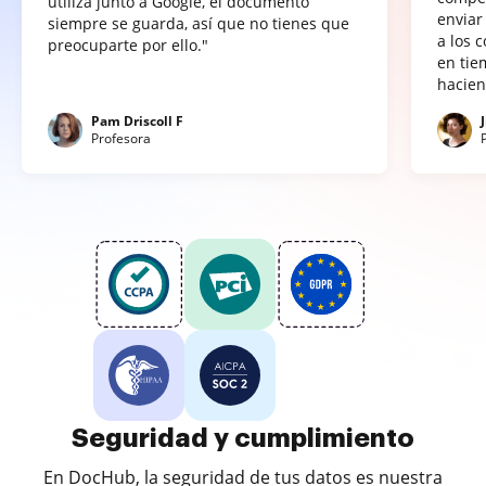
utiliza junto a Google, el documento
enviar
siempre se guarda, así que no tienes que
a los 
preocuparte por ello."
en tie
hacien
Pam Driscoll F
Profesora
Seguridad y cumplimiento
En DocHub, la seguridad de tus datos es nuestra