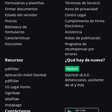
Formularios y plantillas
Términos de Servicio
Firmar documentos
Aviso de privacidad
Estado del servidor
Centro Legal
Precios
Cumplimiento de Firma
Electrónica
Biblioteca de
formularios
Asistencia
Características
Notas de publicación
Funciones
Programa de
recompensas por
errores
Recursos
¿Qué hay de nuevo?
Nuevo
pdfFiller
Aplicación móvil DocHub
DocHub v6.6.0 -
@menciones, asistente
pdfFiller
de IA y más
US Legal Forms
SignNow
altaFlow
Instapage
Contáctanos