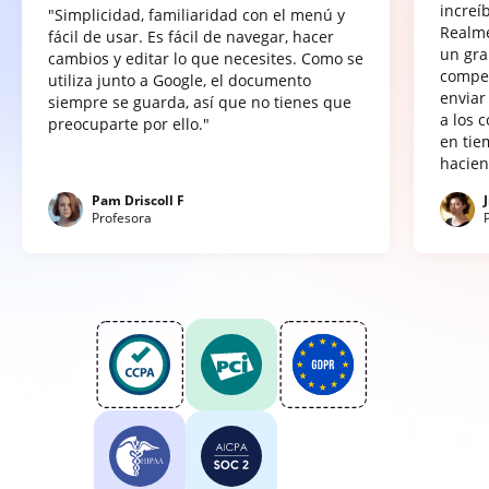
increí
"Simplicidad, familiaridad con el menú y
Realme
fácil de usar. Es fácil de navegar, hacer
un gra
cambios y editar lo que necesites. Como se
compet
utiliza junto a Google, el documento
enviar
siempre se guarda, así que no tienes que
a los 
preocuparte por ello."
en tie
hacien
Pam Driscoll F
Profesora