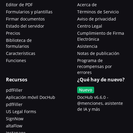
Editor de PDF
Acerca de
Formularios y plantillas
Términos de Servicio
Firmar documentos
Aviso de privacidad
Estado del servidor
Centro Legal
Precios
Cumplimiento de Firma
Electrónica
Biblioteca de
formularios
Asistencia
Características
Notas de publicación
Funciones
Programa de
recompensas por
errores
Recursos
¿Qué hay de nuevo?
Nuevo
pdfFiller
Aplicación móvil DocHub
DocHub v6.6.0 -
@menciones, asistente
pdfFiller
de IA y más
US Legal Forms
SignNow
altaFlow
Instapage