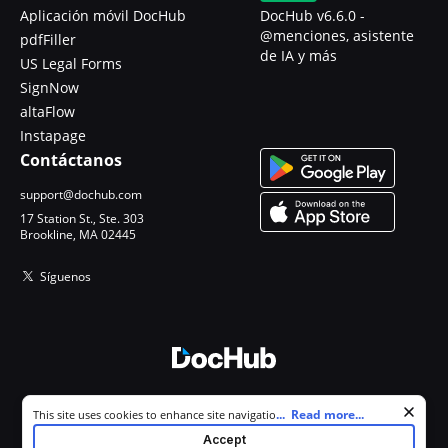
Aplicación móvil DocHub
DocHub v6.6.0 -
@menciones, asistente
pdfFiller
de IA y más
US Legal Forms
SignNow
altaFlow
Instapage
Contáctanos
support@dochub.com
17 Station St., Ste. 303
Brookline, MA 02445
Síguenos
© 2026 DocHub, LLC
Cookie consent notice
...
Read more...
This site uses cookies to enhance site navigation and personalize
Todos los derechos reservados.
your experience. By using this site you agree to our use of cookies as
Accept