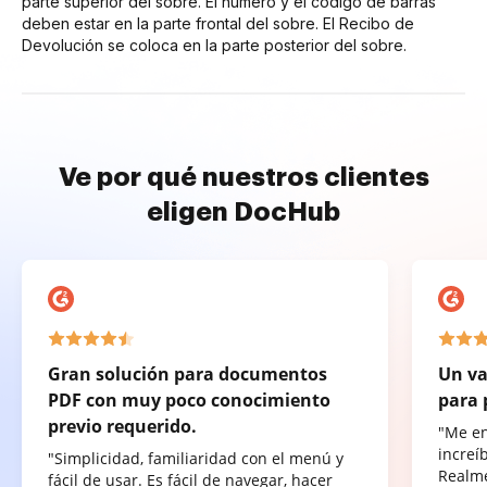
parte superior del sobre. El número y el código de barras
deben estar en la parte frontal del sobre. El Recibo de
Devolución se coloca en la parte posterior del sobre.
Ve por qué nuestros clientes
eligen DocHub
Gran solución para documentos
Un va
PDF con muy poco conocimiento
para 
previo requerido.
"Me e
increí
"Simplicidad, familiaridad con el menú y
Realme
fácil de usar. Es fácil de navegar, hacer