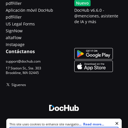
Nuevo
pdfFiller
Aplicación móvil DocHub
DocHub v6.6.0 -
@menciones, asistente
pdfFiller
de IA y más
US Legal Forms
SignNow
altaFlow
Instapage
Contáctanos
support@dochub.com
17 Station St., Ste. 303
Brookline, MA 02445
Síguenos
© 2026 DocHub, LLC
Cookie consent notice
...
Read more...
This site uses cookies to enhance site navigation and personalize
Todos los derechos reservados.