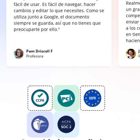
Realme
fácil de usar. Es fácil de navegar, hacer
un gra
cambios y editar lo que necesites. Como se
compet
utiliza junto a Google, el documento
enviar
siempre se guarda, así que no tienes que
a los 
preocuparte por ello."
en tie
hacien
Pam Driscoll F
Profesora