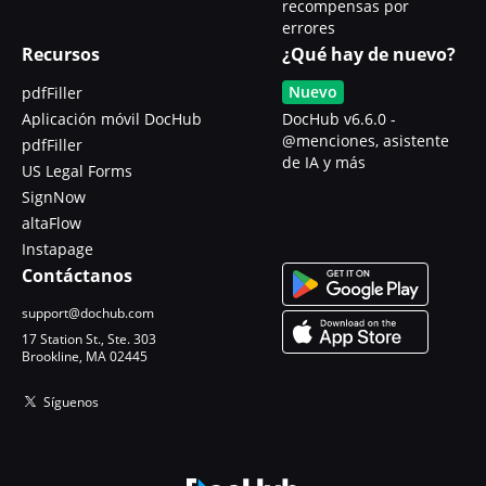
recompensas por
errores
Recursos
¿Qué hay de nuevo?
Nuevo
pdfFiller
Aplicación móvil DocHub
DocHub v6.6.0 -
@menciones, asistente
pdfFiller
de IA y más
US Legal Forms
SignNow
altaFlow
Instapage
Contáctanos
support@dochub.com
17 Station St., Ste. 303
Brookline, MA 02445
Síguenos