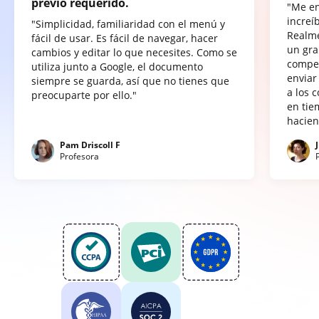
previo requerido.
"Me e
increí
"Simplicidad, familiaridad con el menú y
Realme
fácil de usar. Es fácil de navegar, hacer
un gra
cambios y editar lo que necesites. Como se
compet
utiliza junto a Google, el documento
enviar
siempre se guarda, así que no tienes que
a los 
preocuparte por ello."
en tie
hacien
Pam Driscoll F
Profesora