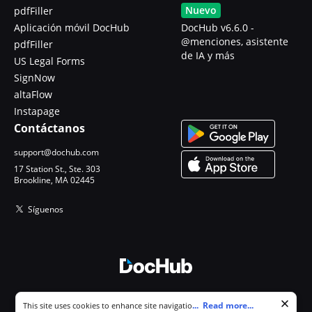
Nuevo
pdfFiller
Aplicación móvil DocHub
DocHub v6.6.0 -
@menciones, asistente
pdfFiller
de IA y más
US Legal Forms
SignNow
altaFlow
Instapage
Contáctanos
support@dochub.com
17 Station St., Ste. 303
Brookline, MA 02445
Síguenos
© 2026 DocHub, LLC
Cookie consent notice
...
Read more...
This site uses cookies to enhance site navigation and personalize
Todos los derechos reservados.