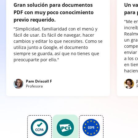
Gran solución para documentos
Un va
PDF con muy poco conocimiento
para 
previo requerido.
"Me e
increí
"Simplicidad, familiaridad con el menú y
Realme
fácil de usar. Es fácil de navegar, hacer
un gra
cambios y editar lo que necesites. Como se
compet
utiliza junto a Google, el documento
enviar
siempre se guarda, así que no tienes que
a los 
preocuparte por ello."
en tie
hacien
Pam Driscoll F
Profesora