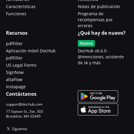
Características
Notas de publicación
Funciones
Programa de
recompensas por
errores
Recursos
¿Qué hay de nuevo?
Nuevo
pdfFiller
Aplicación móvil DocHub
DocHub v6.6.0 -
@menciones, asistente
pdfFiller
de IA y más
US Legal Forms
SignNow
altaFlow
Instapage
Contáctanos
support@dochub.com
17 Station St., Ste. 303
Brookline, MA 02445
Síguenos