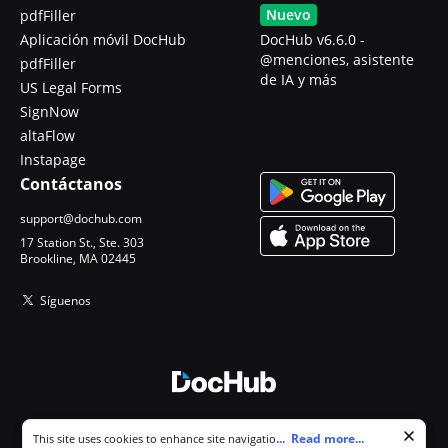
Nuevo
pdfFiller
Aplicación móvil DocHub
DocHub v6.6.0 -
@menciones, asistente
pdfFiller
de IA y más
US Legal Forms
SignNow
altaFlow
Instapage
Contáctanos
support@dochub.com
17 Station St., Ste. 303
Brookline, MA 02445
Síguenos
© 2026 DocHub, LLC
Cookie consent notice
...
Read more...
This site uses cookies to enhance site navigation and personalize
Todos los derechos reservados.