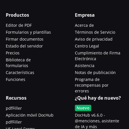
Productos
Empresa
Editor de PDF
Acerca de
Formularios y plantillas
Términos de Servicio
Firmar documentos
Aviso de privacidad
Estado del servidor
Centro Legal
Precios
Cumplimiento de Firma
Electrónica
Biblioteca de
formularios
Asistencia
Características
Notas de publicación
Funciones
Programa de
recompensas por
errores
Recursos
¿Qué hay de nuevo?
Nuevo
pdfFiller
Aplicación móvil DocHub
DocHub v6.6.0 -
@menciones, asistente
pdfFiller
de IA y más
US Legal Forms