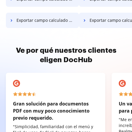
Exportar campo calculado PDF en Xiaomi
Exportar campo calculado PDF 
Ve por qué nuestros clientes
eligen DocHub
Gran solución para documentos
Un va
PDF con muy poco conocimiento
para 
previo requerido.
"Me e
increí
"Simplicidad, familiaridad con el menú y
Realme