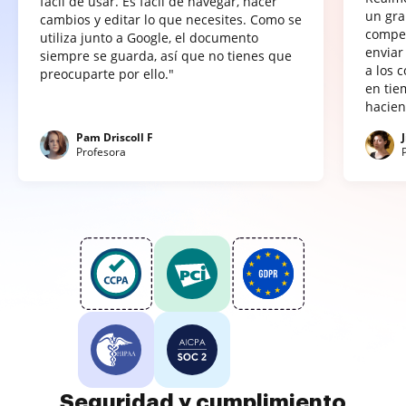
fácil de usar. Es fácil de navegar, hacer
un gra
cambios y editar lo que necesites. Como se
compet
utiliza junto a Google, el documento
enviar
siempre se guarda, así que no tienes que
a los 
preocuparte por ello."
en tie
hacien
Pam Driscoll F
Profesora
Seguridad y cumplimiento