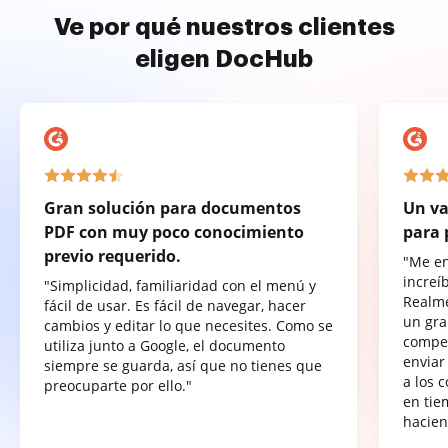
Ve por qué nuestros clientes
eligen DocHub
Gran solución para documentos
Un va
PDF con muy poco conocimiento
para 
previo requerido.
"Me e
increí
"Simplicidad, familiaridad con el menú y
Realme
fácil de usar. Es fácil de navegar, hacer
un gra
cambios y editar lo que necesites. Como se
compet
utiliza junto a Google, el documento
enviar
siempre se guarda, así que no tienes que
a los 
preocuparte por ello."
en tie
hacien