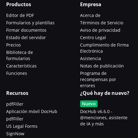
Productos
Empresa
Editor de PDF
Acerca de
Formularios y plantillas
Términos de Servicio
Firmar documentos
Aviso de privacidad
Estado del servidor
Centro Legal
Precios
Cumplimiento de Firma
Electrónica
Biblioteca de
formularios
Asistencia
Características
Notas de publicación
Funciones
Programa de
recompensas por
errores
Recursos
¿Qué hay de nuevo?
Nuevo
pdfFiller
Aplicación móvil DocHub
DocHub v6.6.0 -
@menciones, asistente
pdfFiller
de IA y más
US Legal Forms
SignNow