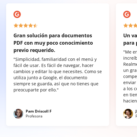
Gran solución para documentos
Un va
PDF con muy poco conocimiento
para 
previo requerido.
"Me e
increí
"Simplicidad, familiaridad con el menú y
Realme
fácil de usar. Es fácil de navegar, hacer
un gra
cambios y editar lo que necesites. Como se
compet
utiliza junto a Google, el documento
enviar
siempre se guarda, así que no tienes que
a los 
preocuparte por ello."
en tie
hacien
Pam Driscoll F
Profesora