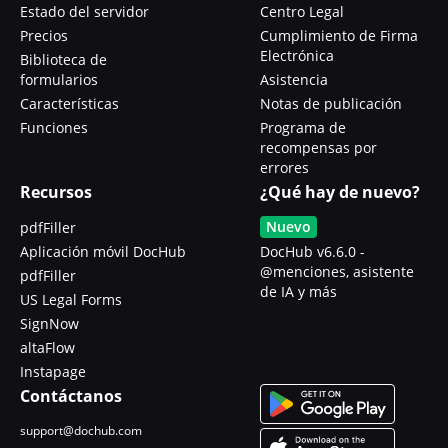
Estado del servidor
Centro Legal
Precios
Cumplimiento de Firma
Electrónica
Biblioteca de
formularios
Asistencia
Características
Notas de publicación
Funciones
Programa de
recompensas por
errores
Recursos
¿Qué hay de nuevo?
Nuevo
pdfFiller
Aplicación móvil DocHub
DocHub v6.6.0 -
@menciones, asistente
pdfFiller
de IA y más
US Legal Forms
SignNow
altaFlow
Instapage
Contáctanos
support@dochub.com