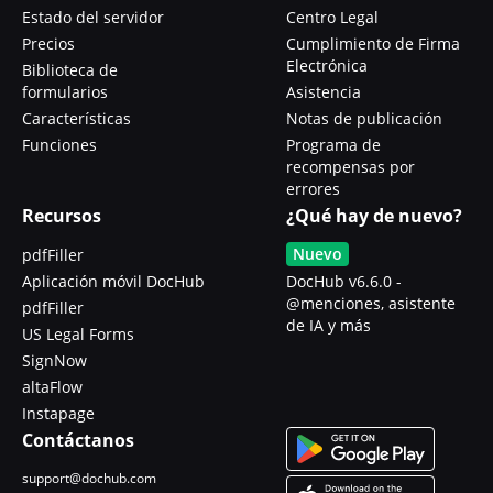
Estado del servidor
Centro Legal
Precios
Cumplimiento de Firma
Electrónica
Biblioteca de
formularios
Asistencia
Características
Notas de publicación
Funciones
Programa de
recompensas por
errores
Recursos
¿Qué hay de nuevo?
Nuevo
pdfFiller
Aplicación móvil DocHub
DocHub v6.6.0 -
@menciones, asistente
pdfFiller
de IA y más
US Legal Forms
SignNow
altaFlow
Instapage
Contáctanos
support@dochub.com