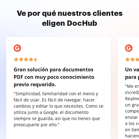
Ve por qué nuestros clientes
eligen DocHub
Gran solución para documentos
Un va
PDF con muy poco conocimiento
para 
previo requerido.
"Me e
increí
"Simplicidad, familiaridad con el menú y
Realme
fácil de usar. Es fácil de navegar, hacer
un gra
cambios y editar lo que necesites. Como se
compet
utiliza junto a Google, el documento
enviar
siempre se guarda, así que no tienes que
a los 
preocuparte por ello."
en tie
hacien