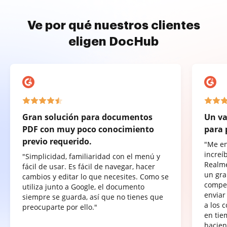
Ve por qué nuestros clientes
eligen DocHub
Gran solución para documentos
Un va
PDF con muy poco conocimiento
para 
previo requerido.
"Me e
increí
"Simplicidad, familiaridad con el menú y
Realme
fácil de usar. Es fácil de navegar, hacer
un gra
cambios y editar lo que necesites. Como se
compet
utiliza junto a Google, el documento
enviar
siempre se guarda, así que no tienes que
a los 
preocuparte por ello."
en tie
hacien