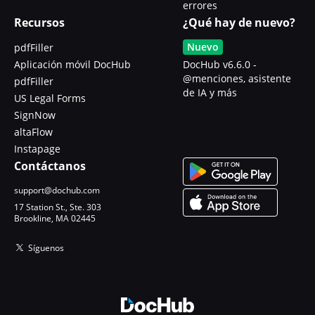
errores
Recursos
¿Qué hay de nuevo?
Nuevo
pdfFiller
Aplicación móvil DocHub
DocHub v6.6.0 -
@menciones, asistente
pdfFiller
de IA y más
US Legal Forms
SignNow
altaFlow
Instapage
Contáctanos
support@dochub.com
17 Station St., Ste. 303
Brookline, MA 02445
Síguenos