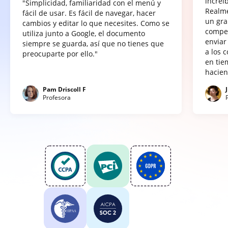
increí
"Simplicidad, familiaridad con el menú y
Realme
fácil de usar. Es fácil de navegar, hacer
un gra
cambios y editar lo que necesites. Como se
compet
utiliza junto a Google, el documento
enviar
siempre se guarda, así que no tienes que
a los 
preocuparte por ello."
en tie
hacien
Pam Driscoll F
Profesora