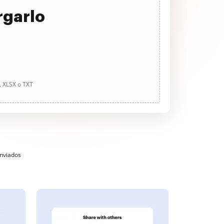
rgarlo
, XLSX o TXT
enviados