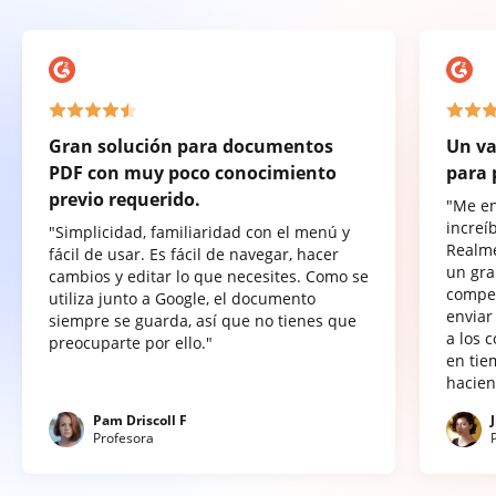
Gran solución para documentos
Un va
PDF con muy poco conocimiento
para 
previo requerido.
"Me e
increí
"Simplicidad, familiaridad con el menú y
Realme
fácil de usar. Es fácil de navegar, hacer
un gra
cambios y editar lo que necesites. Como se
compet
utiliza junto a Google, el documento
enviar
siempre se guarda, así que no tienes que
a los 
preocuparte por ello."
en tie
hacien
Pam Driscoll F
Profesora