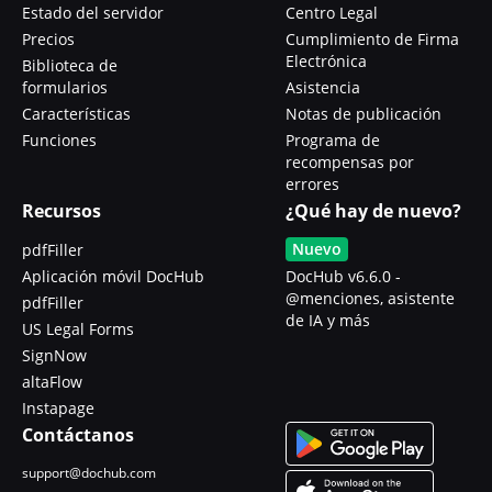
Estado del servidor
Centro Legal
Precios
Cumplimiento de Firma
Electrónica
Biblioteca de
formularios
Asistencia
Características
Notas de publicación
Funciones
Programa de
recompensas por
errores
Recursos
¿Qué hay de nuevo?
Nuevo
pdfFiller
Aplicación móvil DocHub
DocHub v6.6.0 -
@menciones, asistente
pdfFiller
de IA y más
US Legal Forms
SignNow
altaFlow
Instapage
Contáctanos
support@dochub.com