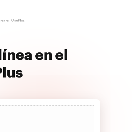
ínea en OnePlus
ínea en el
Plus