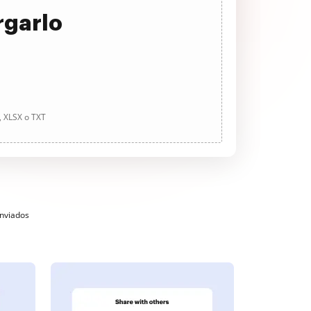
rgarlo
, XLSX o TXT
enviados