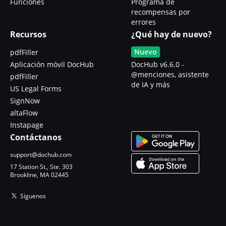
Funciones
Programa de
recompensas por
errores
Recursos
¿Qué hay de nuevo?
Nuevo
pdfFiller
Aplicación móvil DocHub
DocHub v6.6.0 -
@menciones, asistente
pdfFiller
de IA y más
US Legal Forms
SignNow
altaFlow
Instapage
Contáctanos
support@dochub.com
17 Station St., Ste. 303
Brookline, MA 02445
Síguenos