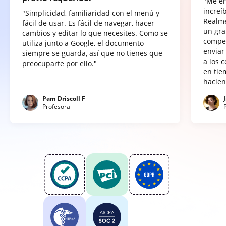
"Me e
increí
"Simplicidad, familiaridad con el menú y
Realme
fácil de usar. Es fácil de navegar, hacer
un gra
cambios y editar lo que necesites. Como se
compet
utiliza junto a Google, el documento
enviar
siempre se guarda, así que no tienes que
a los 
preocuparte por ello."
en tie
hacien
Pam Driscoll F
Profesora