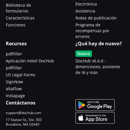
Electrónica
Biblioteca de
formularios
Asistencia
Características
Notas de publicación
Funciones
Programa de
recompensas por
errores
Recursos
¿Qué hay de nuevo?
Nuevo
pdfFiller
Aplicación móvil DocHub
DocHub v6.6.0 -
@menciones, asistente
pdfFiller
de IA y más
US Legal Forms
SignNow
altaFlow
Instapage
Contáctanos
support@dochub.com
17 Station St., Ste. 303
Brookline, MA 02445