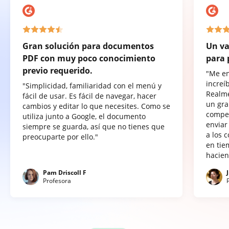
Gran solución para documentos
Un va
PDF con muy poco conocimiento
para 
previo requerido.
"Me e
increí
"Simplicidad, familiaridad con el menú y
Realme
fácil de usar. Es fácil de navegar, hacer
un gra
cambios y editar lo que necesites. Como se
compet
utiliza junto a Google, el documento
enviar
siempre se guarda, así que no tienes que
a los 
preocuparte por ello."
en tie
hacien
Pam Driscoll F
Profesora