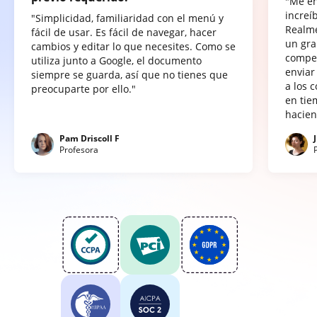
"Me e
increí
"Simplicidad, familiaridad con el menú y
Realme
fácil de usar. Es fácil de navegar, hacer
un gra
cambios y editar lo que necesites. Como se
compet
utiliza junto a Google, el documento
enviar
siempre se guarda, así que no tienes que
a los 
preocuparte por ello."
en tie
hacien
Pam Driscoll F
Profesora