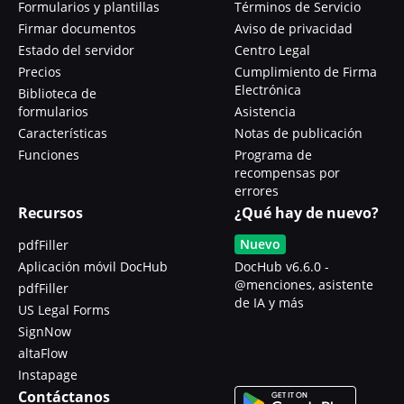
Formularios y plantillas
Términos de Servicio
Firmar documentos
Aviso de privacidad
Estado del servidor
Centro Legal
Precios
Cumplimiento de Firma
Electrónica
Biblioteca de
formularios
Asistencia
Características
Notas de publicación
Funciones
Programa de
recompensas por
errores
Recursos
¿Qué hay de nuevo?
Nuevo
pdfFiller
Aplicación móvil DocHub
DocHub v6.6.0 -
@menciones, asistente
pdfFiller
de IA y más
US Legal Forms
SignNow
altaFlow
Instapage
Contáctanos