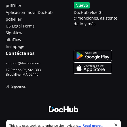
Nuevo
pdfFiller
Aplicación móvil DocHub
DocHub v6.6.0 -
@menciones, asistente
pdfFiller
de IA y más
US Legal Forms
SignNow
altaFlow
Instapage
Contáctanos
support@dochub.com
17 Station St., Ste. 303
Brookline, MA 02445
Síguenos
© 2026 DocHub, LLC
Cookie consent notice
...
Read more...
This site uses cookies to enhance site navigation and personalize