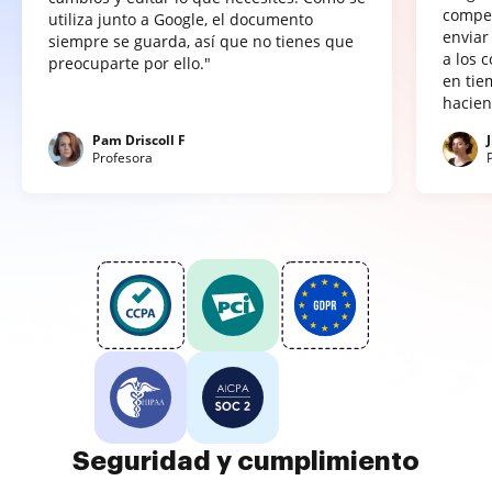
compet
utiliza junto a Google, el documento
enviar
siempre se guarda, así que no tienes que
a los 
preocuparte por ello."
en tie
hacien
Pam Driscoll F
Profesora
Seguridad y cumplimiento