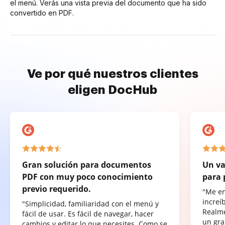
el menú. Verás una vista previa del documento que ha sido
convertido en PDF.
Ve por qué nuestros clientes
eligen DocHub
Gran solución para documentos
Un va
PDF con muy poco conocimiento
para 
previo requerido.
"Me e
increí
"Simplicidad, familiaridad con el menú y
Realme
fácil de usar. Es fácil de navegar, hacer
un gra
cambios y editar lo que necesites. Como se