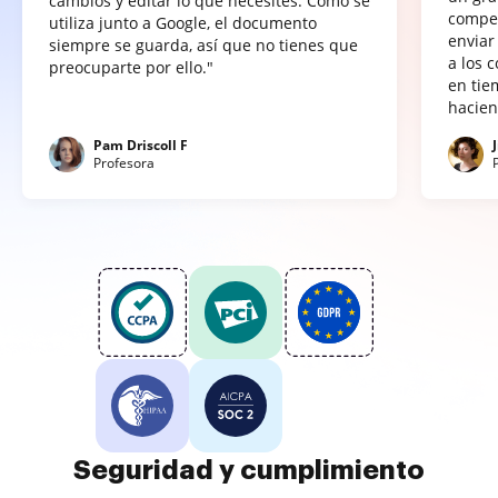
cambios y editar lo que necesites. Como se
compet
utiliza junto a Google, el documento
enviar
siempre se guarda, así que no tienes que
a los 
preocuparte por ello."
en tie
hacien
Pam Driscoll F
Profesora
Seguridad y cumplimiento