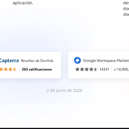
aplicación.
de
do
do
Reseñas de DocHub
263 calificaciones
14331
10,000
2 de junio de 2026