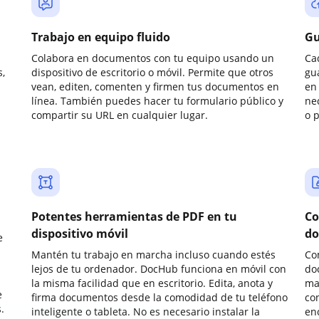
Trabajo en equipo fluido
Gu
Colabora en documentos con tu equipo usando un
Ca
,
dispositivo de escritorio o móvil. Permite que otros
gu
vean, editen, comenten y firmen tus documentos en
en 
línea. También puedes hacer tu formulario público y
ne
compartir su URL en cualquier lugar.
o 
Potentes herramientas de PDF en tu
Co
dispositivo móvil
do
e
Mantén tu trabajo en marcha incluso cuando estés
Co
lejos de tu ordenador. DocHub funciona en móvil con
do
la misma facilidad que en escritorio. Edita, anota y
ma
e
firma documentos desde la comodidad de tu teléfono
co
.
inteligente o tableta. No es necesario instalar la
enc