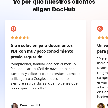
Ve por qué nuestros clientes
eligen DocHub
Gran solución para documentos
Un va
PDF con muy poco conocimiento
para 
previo requerido.
"Me e
increí
"Simplicidad, familiaridad con el menú y
Realme
fácil de usar. Es fácil de navegar, hacer
un gra
cambios y editar lo que necesites. Como se
compet
utiliza junto a Google, el documento
enviar
siempre se guarda, así que no tienes que
a los 
preocuparte por ello."
en tie
hacien
Pam Driscoll F