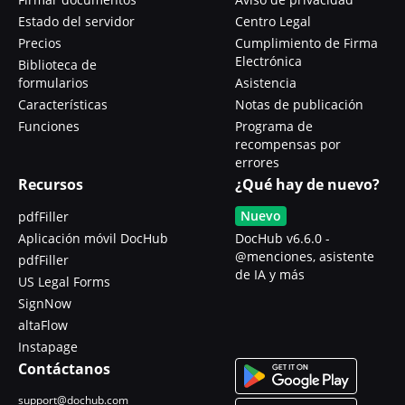
Estado del servidor
Centro Legal
Precios
Cumplimiento de Firma
Electrónica
Biblioteca de
formularios
Asistencia
Características
Notas de publicación
Funciones
Programa de
recompensas por
errores
Recursos
¿Qué hay de nuevo?
Nuevo
pdfFiller
Aplicación móvil DocHub
DocHub v6.6.0 -
@menciones, asistente
pdfFiller
de IA y más
US Legal Forms
SignNow
altaFlow
Instapage
Contáctanos
support@dochub.com