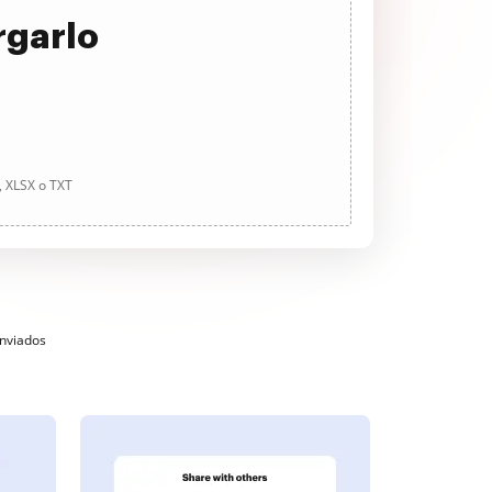
rgarlo
, XLSX o TXT
enviados