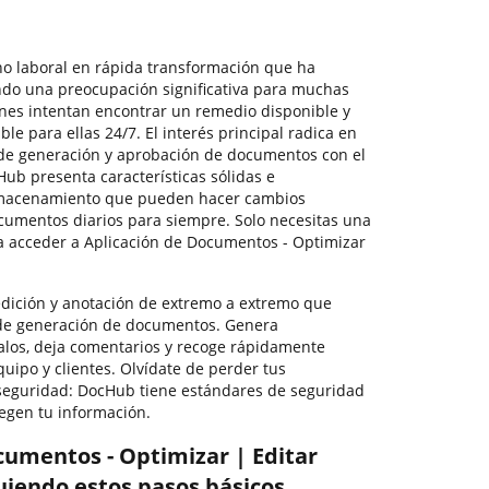
no laboral en rápida transformación que ha
ndo una preocupación significativa para muchas
nes intentan encontrar un remedio disponible y
ble para ellas 24/7. El interés principal radica en
 de generación y aprobación de documentos con el
ub presenta características sólidas e
almacenamiento que pueden hacer cambios
ocumentos diarios para siempre. Solo necesitas una
a acceder a Aplicación de Documentos - Optimizar
dición y anotación de extremo a extremo que
de generación de documentos. Genera
los, deja comentarios y recoge rápidamente
uipo y clientes. Olvídate de perder tus
seguridad: DocHub tiene estándares de seguridad
tegen tu información.
cumentos - Optimizar | Editar
uiendo estos pasos básicos