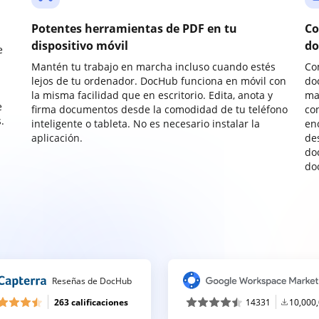
Potentes herramientas de PDF en tu
Co
dispositivo móvil
do
e
Mantén tu trabajo en marcha incluso cuando estés
Co
lejos de tu ordenador. DocHub funciona en móvil con
do
la misma facilidad que en escritorio. Edita, anota y
ma
e
firma documentos desde la comodidad de tu teléfono
co
.
inteligente o tableta. No es necesario instalar la
enc
aplicación.
de
do
do
Reseñas de DocHub
263 calificaciones
14331
10,000