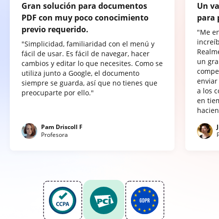
Gran solución para documentos
Un va
PDF con muy poco conocimiento
para 
previo requerido.
"Me e
increí
"Simplicidad, familiaridad con el menú y
Realme
fácil de usar. Es fácil de navegar, hacer
un gra
cambios y editar lo que necesites. Como se
compet
utiliza junto a Google, el documento
enviar
siempre se guarda, así que no tienes que
a los 
preocuparte por ello."
en tie
hacien
Pam Driscoll F
Profesora