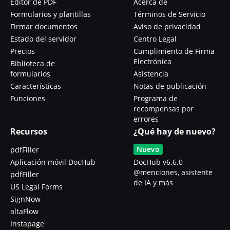
Editor de PDF
Acerca de
Formularios y plantillas
Términos de Servicio
Firmar documentos
Aviso de privacidad
Estado del servidor
Centro Legal
Precios
Cumplimiento de Firma
Electrónica
Biblioteca de
formularios
Asistencia
Características
Notas de publicación
Funciones
Programa de
recompensas por
errores
Recursos
¿Qué hay de nuevo?
Nuevo
pdfFiller
Aplicación móvil DocHub
DocHub v6.6.0 -
@menciones, asistente
pdfFiller
de IA y más
US Legal Forms
SignNow
altaFlow
Instapage