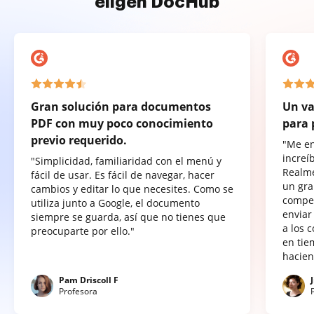
eligen DocHub
Gran solución para documentos
Un va
PDF con muy poco conocimiento
para 
previo requerido.
"Me e
increí
"Simplicidad, familiaridad con el menú y
Realme
fácil de usar. Es fácil de navegar, hacer
un gra
cambios y editar lo que necesites. Como se
compet
utiliza junto a Google, el documento
enviar
siempre se guarda, así que no tienes que
a los 
preocuparte por ello."
en tie
hacien
Pam Driscoll F
Profesora