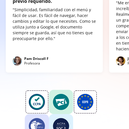
previo requerido.
"Me e
increí
"Simplicidad, familiaridad con el menú y
Realme
fácil de usar. Es fácil de navegar, hacer
un gra
cambios y editar lo que necesites. Como se
compet
utiliza junto a Google, el documento
enviar
siempre se guarda, así que no tienes que
a los 
preocuparte por ello."
en tie
hacien
Pam Driscoll F
Profesora