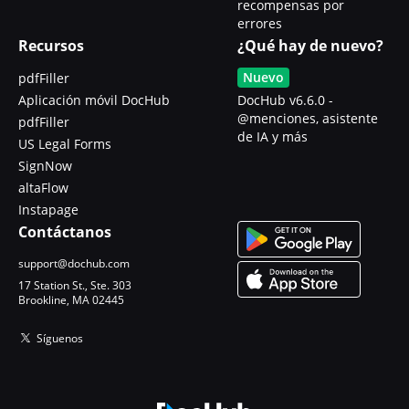
recompensas por
errores
Recursos
¿Qué hay de nuevo?
Nuevo
pdfFiller
Aplicación móvil DocHub
DocHub v6.6.0 -
@menciones, asistente
pdfFiller
de IA y más
US Legal Forms
SignNow
altaFlow
Instapage
Contáctanos
support@dochub.com
17 Station St., Ste. 303
Brookline, MA 02445
Síguenos