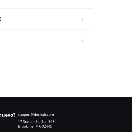
X
nuevo?
support@dochub.com
17 Station St., Ste. 303
Brookline, MA 02445