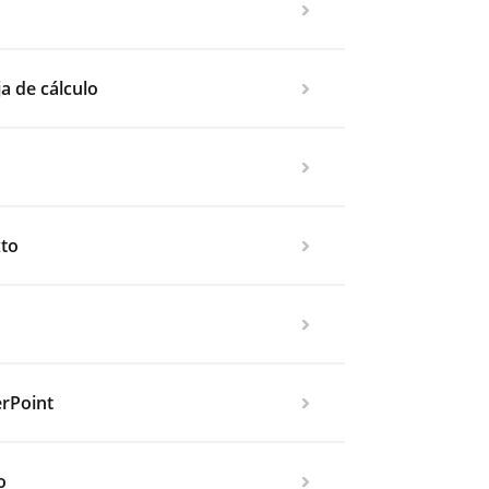
a de cálculo
xto
rPoint
o