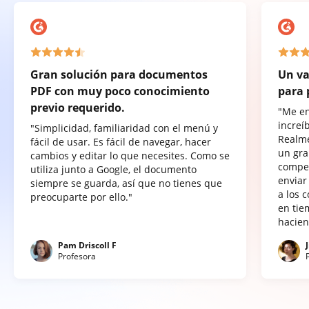
Gran solución para documentos
Un va
PDF con muy poco conocimiento
para 
previo requerido.
"Me e
increí
"Simplicidad, familiaridad con el menú y
Realme
fácil de usar. Es fácil de navegar, hacer
un gra
cambios y editar lo que necesites. Como se
compet
utiliza junto a Google, el documento
enviar
siempre se guarda, así que no tienes que
a los 
preocuparte por ello."
en tie
hacien
Pam Driscoll F
Profesora