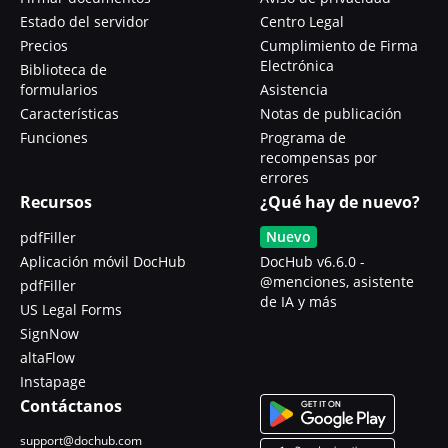
Estado del servidor
Centro Legal
Precios
Cumplimiento de Firma
Electrónica
Biblioteca de
formularios
Asistencia
Características
Notas de publicación
Funciones
Programa de
recompensas por
errores
Recursos
¿Qué hay de nuevo?
Nuevo
pdfFiller
Aplicación móvil DocHub
DocHub v6.6.0 -
@menciones, asistente
pdfFiller
de IA y más
US Legal Forms
SignNow
altaFlow
Instapage
Contáctanos
support@dochub.com