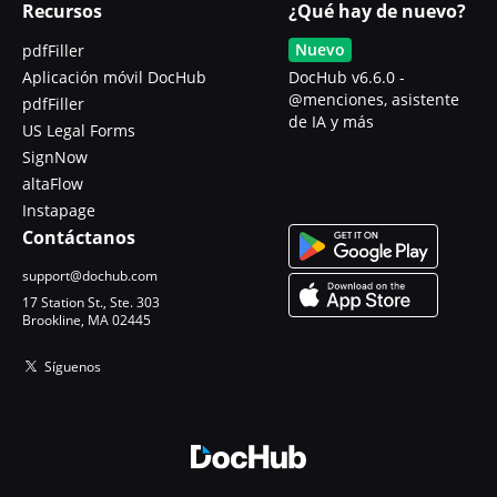
Recursos
¿Qué hay de nuevo?
Nuevo
pdfFiller
Aplicación móvil DocHub
DocHub v6.6.0 -
@menciones, asistente
pdfFiller
de IA y más
US Legal Forms
SignNow
altaFlow
Instapage
Contáctanos
support@dochub.com
17 Station St., Ste. 303
Brookline, MA 02445
Síguenos