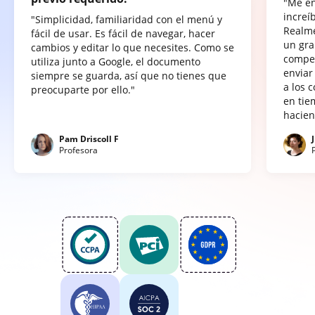
"Me e
increí
"Simplicidad, familiaridad con el menú y
Realme
fácil de usar. Es fácil de navegar, hacer
un gra
cambios y editar lo que necesites. Como se
compet
utiliza junto a Google, el documento
enviar
siempre se guarda, así que no tienes que
a los 
preocuparte por ello."
en tie
hacien
Pam Driscoll F
Profesora