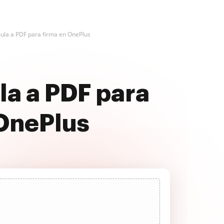
ula a PDF para firma en OnePlus
la a PDF para
 OnePlus