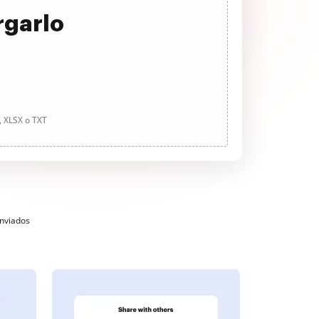
rgarlo
, XLSX o TXT
enviados