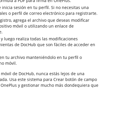
órmula a PDF para firma en OnePlus.
inicia sesión en tu perfil. Si no necesitas una
ales o perfil de correo electrónico para registrarte.
gistro, agrega el archivo que deseas modificar
sitivo móvil o utilizando un enlace de
e.
 y luego realiza todas las modificaciones
ramientas de DocHub que son fáciles de acceder en
en tu archivo manteniéndolo en tu perfil o
no móvil.
 móvil de DocHub, nunca estás lejos de una
ada. Usa este sistema para Crear botón de campo
n OnePlus y gestionar mucho más dondequiera que