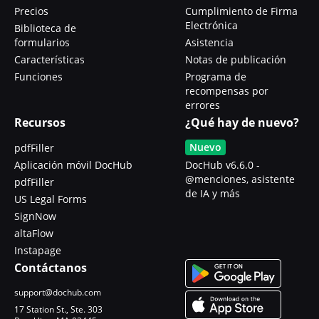
Precios
Cumplimiento de Firma
Electrónica
Biblioteca de
formularios
Asistencia
Características
Notas de publicación
Funciones
Programa de
recompensas por
errores
Recursos
¿Qué hay de nuevo?
Nuevo
pdfFiller
Aplicación móvil DocHub
DocHub v6.6.0 -
@menciones, asistente
pdfFiller
de IA y más
US Legal Forms
SignNow
altaFlow
Instapage
Contáctanos
support@dochub.com
17 Station St., Ste. 303