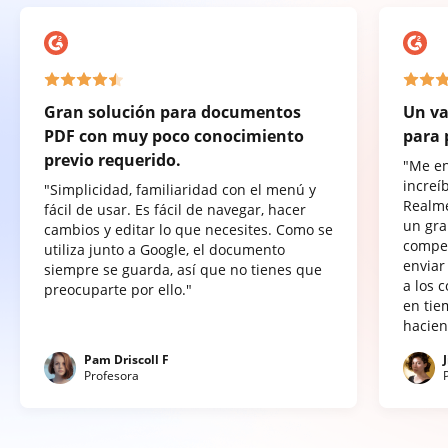
Gran solución para documentos
Un va
PDF con muy poco conocimiento
para 
previo requerido.
"Me e
increí
"Simplicidad, familiaridad con el menú y
Realme
fácil de usar. Es fácil de navegar, hacer
un gra
cambios y editar lo que necesites. Como se
compet
utiliza junto a Google, el documento
enviar
siempre se guarda, así que no tienes que
a los 
preocuparte por ello."
en tie
hacien
Pam Driscoll F
Profesora