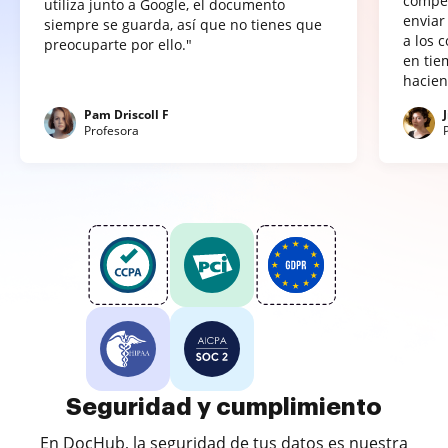
compet
utiliza junto a Google, el documento
enviar
siempre se guarda, así que no tienes que
a los 
preocuparte por ello."
en tie
hacien
Pam Driscoll F
Profesora
Seguridad y cumplimiento
En DocHub, la seguridad de tus datos es nuestra