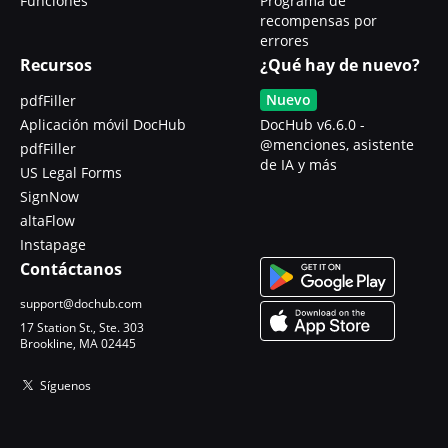
Funciones
Programa de
recompensas por
errores
Recursos
¿Qué hay de nuevo?
Nuevo
pdfFiller
Aplicación móvil DocHub
DocHub v6.6.0 -
@menciones, asistente
pdfFiller
de IA y más
US Legal Forms
SignNow
altaFlow
Instapage
Contáctanos
support@dochub.com
17 Station St., Ste. 303
Brookline, MA 02445
Síguenos