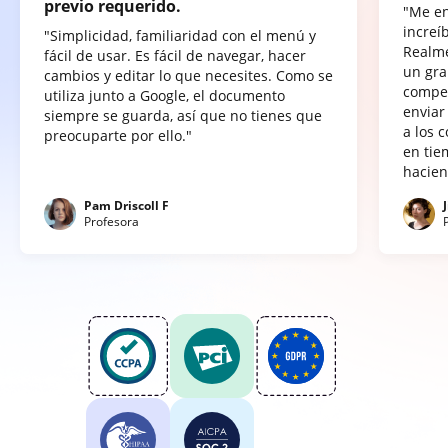
previo requerido.
"Me e
increí
"Simplicidad, familiaridad con el menú y
Realme
fácil de usar. Es fácil de navegar, hacer
un gra
cambios y editar lo que necesites. Como se
compet
utiliza junto a Google, el documento
enviar
siempre se guarda, así que no tienes que
a los 
preocuparte por ello."
en tie
hacien
Pam Driscoll F
Profesora