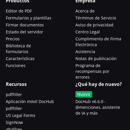
Productos
Empresa
Editor de PDF
Acerca de
Formularios y plantillas
Términos de Servicio
Firmar documentos
Aviso de privacidad
Estado del servidor
Centro Legal
Precios
Cumplimiento de Firma
Electrónica
Biblioteca de
formularios
Asistencia
Características
Notas de publicación
Funciones
Programa de
recompensas por
errores
Recursos
¿Qué hay de nuevo?
Nuevo
pdfFiller
Aplicación móvil DocHub
DocHub v6.6.0 -
@menciones, asistente
pdfFiller
de IA y más
US Legal Forms
SignNow
altaFlow