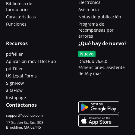
Electrónica
Biblioteca de
formularios
Asistencia
Características
Notas de publicación
Funciones
Programa de
recompensas por
errores
Recursos
¿Qué hay de nuevo?
Nuevo
pdfFiller
Aplicación móvil DocHub
DocHub v6.6.0 -
@menciones, asistente
pdfFiller
de IA y más
US Legal Forms
SignNow
altaFlow
Instapage
Contáctanos
support@dochub.com
17 Station St., Ste. 303
Brookline, MA 02445