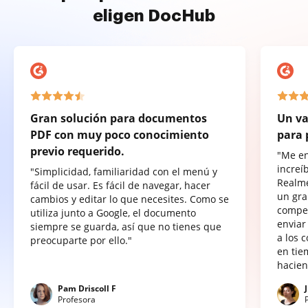
eligen DocHub
Gran solución para documentos
Un va
PDF con muy poco conocimiento
para 
previo requerido.
"Me e
increí
"Simplicidad, familiaridad con el menú y
Realme
fácil de usar. Es fácil de navegar, hacer
un gra
cambios y editar lo que necesites. Como se
compet
utiliza junto a Google, el documento
enviar
siempre se guarda, así que no tienes que
a los 
preocuparte por ello."
en tie
hacien
Pam Driscoll F
Profesora