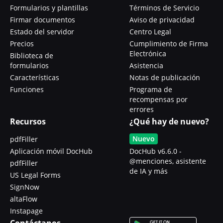
Formularios y plantillas
Términos de Servicio
Firmar documentos
Aviso de privacidad
Estado del servidor
Centro Legal
Precios
Cumplimiento de Firma
Electrónica
Biblioteca de
formularios
Asistencia
Características
Notas de publicación
Funciones
Programa de
recompensas por
errores
Recursos
¿Qué hay de nuevo?
Nuevo
pdfFiller
Aplicación móvil DocHub
DocHub v6.6.0 -
@menciones, asistente
pdfFiller
de IA y más
US Legal Forms
SignNow
altaFlow
Instapage
Contáctanos