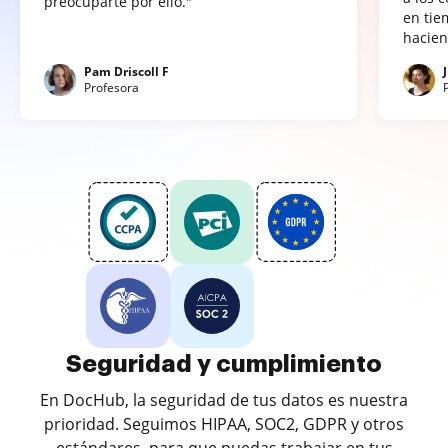
preocuparte por ello."
en tie
hacien
Pam Driscoll F
Profesora
Seguridad y cumplimiento
En DocHub, la seguridad de tus datos es nuestra
prioridad. Seguimos HIPAA, SOC2, GDPR y otros
estándares, para que puedas trabajar en tus