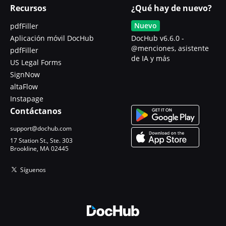
Recursos
¿Qué hay de nuevo?
Nuevo
pdfFiller
Aplicación móvil DocHub
DocHub v6.6.0 -
@menciones, asistente
pdfFiller
de IA y más
US Legal Forms
SignNow
altaFlow
Instapage
Contáctanos
support@dochub.com
17 Station St., Ste. 303
Brookline, MA 02445
Síguenos