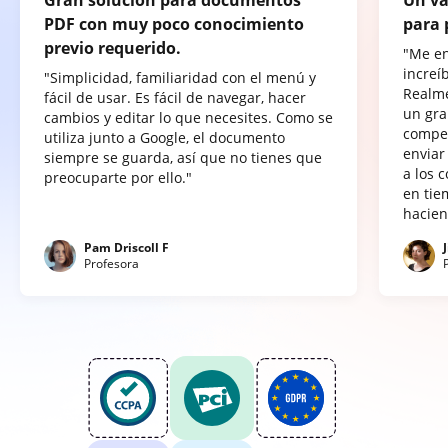
PDF con muy poco conocimiento
para 
previo requerido.
"Me e
increí
"Simplicidad, familiaridad con el menú y
Realme
fácil de usar. Es fácil de navegar, hacer
un gra
cambios y editar lo que necesites. Como se
compet
utiliza junto a Google, el documento
enviar
siempre se guarda, así que no tienes que
a los 
preocuparte por ello."
en tie
hacien
Pam Driscoll F
Profesora